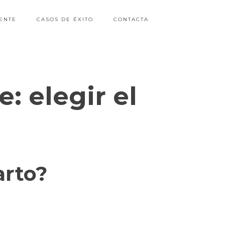
ENTE
CASOS DE ÉXITO
CONTACTA
de:
elegir el
arto?