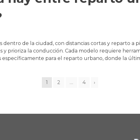
?
dentro de la ciudad, con distancias cortas y reparto a p
y prioriza la conducción. Cada modelo requiere herramie
pecíficamente para el reparto urbano, donde la última m
1
2
…
4
›