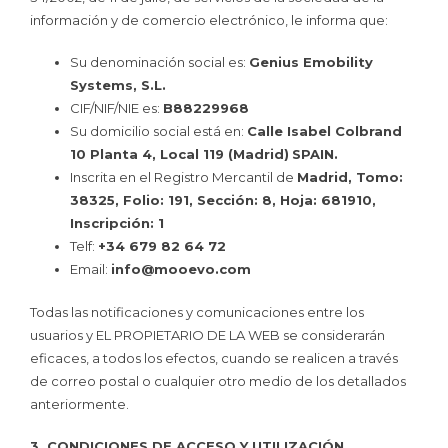
información y de comercio electrónico, le informa que:
Su denominación social es:
Genius Emobility
Systems, S.L.
CIF/NIF/NIE es:
B88229968
Su domicilio social está en:
Calle Isabel Colbrand
10 Planta 4, Local 119 (Madrid)
SPAIN.
Inscrita en el Registro Mercantil de
Madrid, Tomo:
38325, Folio: 191, Sección: 8, Hoja: 681910,
Inscripción: 1
Telf:
+34 679 82 64 72
Email:
info@mooevo.com
Todas las notificaciones y comunicaciones entre los
usuarios y EL PROPIETARIO DE LA WEB se considerarán
eficaces, a todos los efectos, cuando se realicen a través
de correo postal o cualquier otro medio de los detallados
anteriormente.
3. CONDICIONES DE ACCESO Y UTILIZACIÓN