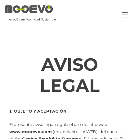
Alt
Innovación en Movilidad Sostenible
AVISO
LEGAL
1. OBJETO Y ACEPTACIÓN
El presente aviso legal regula el uso del sitio web
www.mooevo.com
(en adelante, LA WEB), del que es
titular
Genius Emobility Systems, S.L.
(en adelante, EL