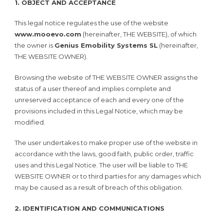
1. OBJECT AND ACCEPTANCE
This legal notice regulates the use of the website
www.mooevo.com
(hereinafter, THE WEBSITE), of which
the owner is
Genius Emobility Systems SL
(hereinafter,
THE WEBSITE OWNER).
Browsing the website of THE WEBSITE OWNER assigns the
status of a user thereof and implies complete and
unreserved acceptance of each and every one of the
provisions included in this Legal Notice, which may be
modified.
The user undertakes to make proper use of the website in
accordance with the laws, good faith, public order, traffic
uses and this Legal Notice. The user will be liable to THE
WEBSITE OWNER or to third parties for any damages which
may be caused as a result of breach of this obligation.
2. IDENTIFICATION AND COMMUNICATIONS