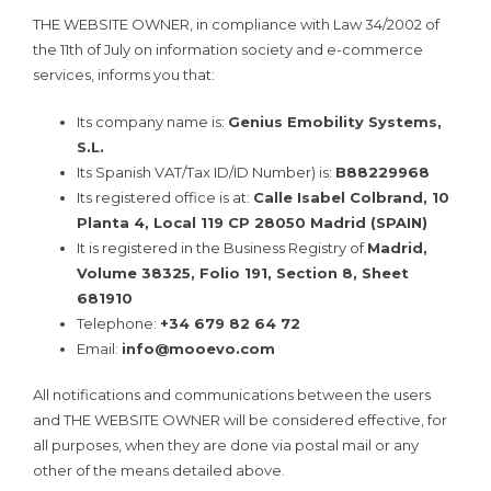
THE WEBSITE OWNER, in compliance with Law 34/2002 of
the 11th of July on information society and e-commerce
services, informs you that:
Its company name is:
Genius Emobility Systems,
S.L.
Its Spanish VAT/Tax ID/ID Number) is:
B88229968
Its registered office is at:
Calle Isabel Colbrand, 10
Planta 4, Local 119 CP 28050 Madrid (SPAIN)
It is registered in the Business Registry of
Madrid,
Volume 38325, Folio 191, Section 8, Sheet
681910
Telephone:
+34 679 82 64 72
Email:
info@mooevo.com
All notifications and communications between the users
and THE WEBSITE OWNER will be considered effective, for
all purposes, when they are done via postal mail or any
other of the means detailed above.