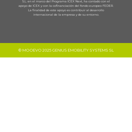
S.L. en el marco del Programa ICEX Next, ha contado con el
apoyo de ICEX y con la cofinanciación del fondo europeo FEDER.
La finalidad de este apoyo es contribuir al desarrollo
internacional de la empresa y de su entorno.
© MOOEVO 2025 GENIUS EMOBILITY SYSTEMS SL