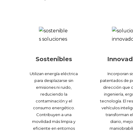
Sostenible
s
Innovad
Utilizan energía eléctrica
Incorporan s
para desplazarse sin
patentados de pr
emisiones ni ruido,
dirección que
reduciendo la
ingeniería, er
contaminación y el
tecnología. El re
consumo energético.
vehículos inteli
Contribuyen a una
transforman el
movilidad más limpia y
diario, mejo
eficiente en entornos
maniobrabil