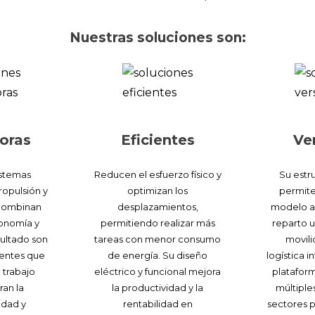
Nuestras soluciones son:
oras
Eficientes
Ve
istemas
Reducen el esfuerzo físico y
Su estr
opulsión y
optimizan los
permite
 combinan
desplazamientos,
modelo a 
gonomía y
permitiendo realizar más
reparto u
sultado son
tareas con menor consumo
movili
gentes que
de energía. Su diseño
logística 
 trabajo
eléctrico y funcional mejora
plataform
ran la
la productividad y la
múltiple
idad y
rentabilidad en
sectores p