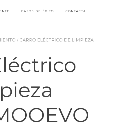
ENTE
CASOS DE ÉXITO
CONTACTA
MIENTO
/ CARRO ELÉCTRICO DE LIMPIEZA
léctrico
pieza
a MOOEVO