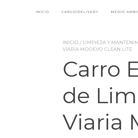
INICIO
CARGO/DELIVERY
MEDIO AMBI
INICIO
/
LIMPIEZA Y MANTENI
VIARIA MOOEVO CLEAN LITE
Carro E
de Lim
Viari