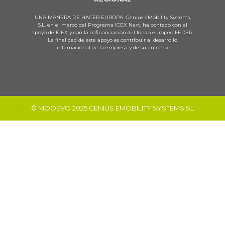
UNA MANERA DE HACER EUROPA. Genius eMobility Systems,
S.L. en el marco del Programa ICEX Next, ha contado con el
apoyo de ICEX y con la cofinanciación del fondo europeo FEDER.
La finalidad de este apoyo es contribuir al desarrollo
internacional de la empresa y de su entorno.
© MOOEVO 2025 GENIUS EMOBILITY SYSTEMS SL