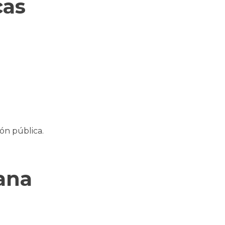
cas
ón pública.
bana