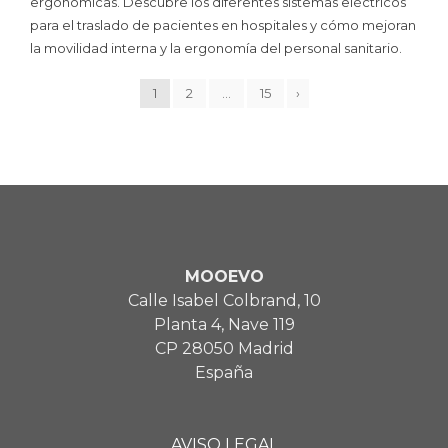
ergonómicas. Descubre los diferentes sistemas eléctricos
para el traslado de pacientes en hospitales y cómo mejoran
la movilidad interna y la ergonomía del personal sanitario.
1
2
…
15
›
MOOEVO
Calle Isabel Colbrand, 10
Planta 4, Nave 119
CP 28050 Madrid
España
AVISO LEGAL