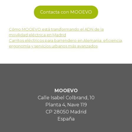
Contacta con MOOEVO
Cómo MOOEVO está transformando el ADN de la
movilidad eléctrica en Madrid
Carritos eléctricos para barrendero en Alemania: eficiencia,
ergonomía y servicios urbanos más avanzados
MOOEVO
Calle Isabel Colbrand, 10
Planta 4, Nave 119
CP 28050 Madrid
España