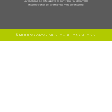
La finalidad de este apoyo es contribuir al desarrollo
internacional de la empresa y de su entorno.
© MOOEVO 2025 GENIUS EMOBILITY SYSTEMS SL