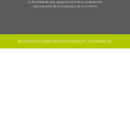
La finalidad de este apoyo es contribuir al desarrollo
internacional de la empresa y de su entorno.
© MOOEVO 2025 GENIUS EMOBILITY SYSTEMS SL