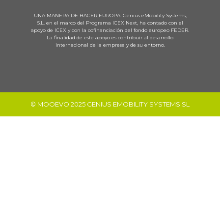
UNA MANERA DE HACER EUROPA. Genius eMobility Systems,
S.L. en el marco del Programa ICEX Next, ha contado con el
apoyo de ICEX y con la cofinanciación del fondo europeo FEDER.
La finalidad de este apoyo es contribuir al desarrollo
internacional de la empresa y de su entorno.
© MOOEVO 2025 GENIUS EMOBILITY SYSTEMS SL