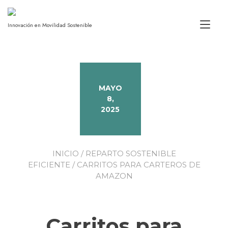
Alt
Innovación en Movilidad Sostenible
MAYO
8,
2025
INICIO
/
REPARTO SOSTENIBLE
EFICIENTE
/ CARRITOS PARA CARTEROS DE
AMAZON
Carritos para