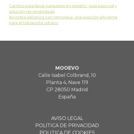
Carritos para llevar paquetes en reparto: guía esencial y
solución recomendada
Bicicleta eléctrica con remolque: una solución eficiente
para el transporte urbano
MOOEVO
Calle Isabel Colbrand, 10
Planta 4, Nave 119
CP 28050 Madrid
España
AVISO LEGAL
POLÍTICA DE PRIVACIDAD
POLITICA DE COOKIES