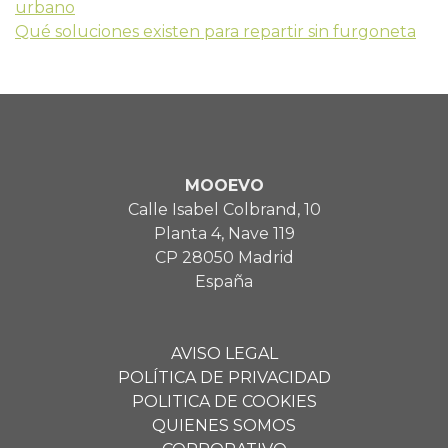
Navegación
urbano
Qué soluciones existen para repartir sin furgoneta
de
entradas
MOOEVO
Calle Isabel Colbrand, 10
Planta 4, Nave 119
CP 28050 Madrid
España
AVISO LEGAL
POLÍTICA DE PRIVACIDAD
POLITICA DE COOKIES
QUIENES SOMOS