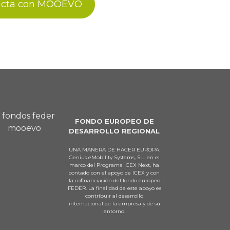
acta con MOOEVO
FONDO EUROPEO DE
DESARROLLO REGIONAL
UNA MANERA DE HACER EUROPA.
Genius eMobility Systems, S.L. en el
marco del Programa ICEX Next, ha
contado con el apoyo de ICEX y con
la cofinanciación del fondo europeo
FEDER. La finalidad de este apoyo es
contribuir al desarrollo
internacional de la empresa y de su
entorno.