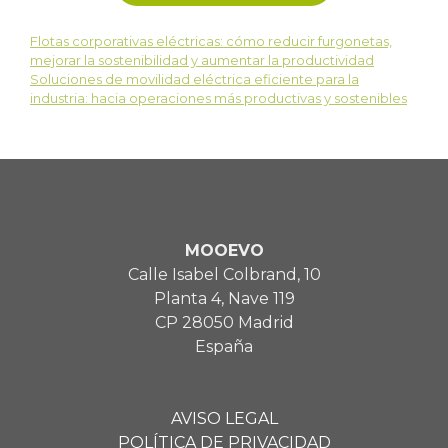
Flotas corporativas eléctricas: cómo reducir furgonetas,
mejorar la sostenibilidad y aumentar la productividad
Soluciones de movilidad eléctrica eficiente para la
industria: hacia operaciones más productivas y sostenibles
MOOEVO
Calle Isabel Colbrand, 10
Planta 4, Nave 119
CP 28050 Madrid
España
AVISO LEGAL
POLÍTICA DE PRIVACIDAD