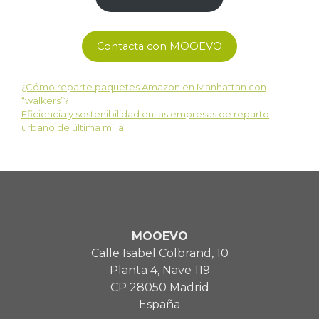
Contacta con MOOEVO
¿Cómo reparte paquetes Amazon en Manhattan con
“walkers”?
Eficiencia y sostenibilidad en las empresas de reparto
urbano de última milla
MOOEVO
Calle Isabel Colbrand, 10
Planta 4, Nave 119
CP 28050 Madrid
España