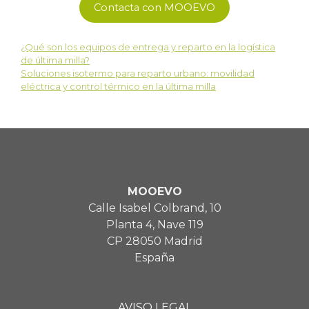
Contacta con MOOEVO
¿Qué son los equipos de entrega y reparto en la logística
de última milla?
Soluciones isotermo para reparto urbano: movilidad
eléctrica y control térmico en la última milla
MOOEVO
Calle Isabel Colbrand, 10
Planta 4, Nave 119
CP 28050 Madrid
España
AVISO LEGAL