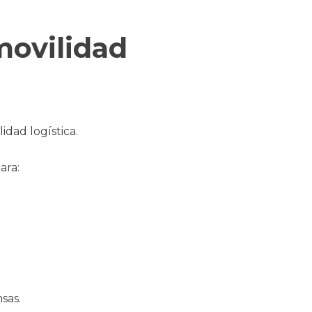
movilidad
idad logística.
ara:
sas.