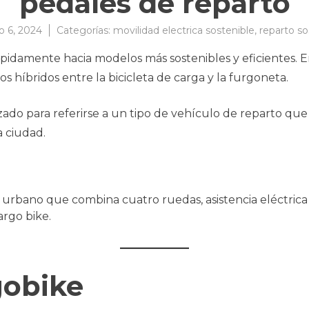
pedales de reparto
io 6, 2024
Categorías:
movilidad electrica sostenible
,
reparto so
ápidamente hacia modelos más sostenibles y eficientes. 
s híbridos entre la bicicleta de carga y la furgoneta.
lizado para referirse a un tipo de vehículo de reparto q
a ciudad.
urbano que combina cuatro ruedas, asistencia eléctrica 
rgo bike.
gobike