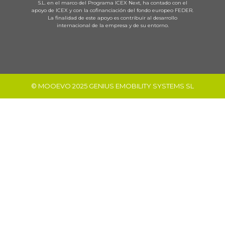
S.L. en el marco del Programa ICEX Next, ha contado con el
apoyo de ICEX y con la cofinanciación del fondo europeo FEDER.
La finalidad de este apoyo es contribuir al desarrollo
internacional de la empresa y de su entorno.
© MOOEVO 2025 GENIUS EMOBILITY SYSTEMS SL