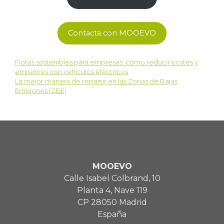
Contacta con MOOEVO
Flotas sostenibles para empresas: cómo reducir costes y
emisiones con vehículos eléctricos
La mejor manera de repartir en las Zonas de Bajas
Emisiones (ZBE)
MOOEVO
Calle Isabel Colbrand, 10
Planta 4, Nave 119
CP 28050 Madrid
España