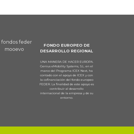
FONDO EUROPEO DE
DESARROLLO REGIONAL
UNA MANERA DE HACER EUROPA.
Genius eMobility Systems, S.L. en el
marco del Programa ICEX Next, ha
contado con el apoyo de ICEX y con
la cofinanciación del fondo europeo
FEDER. La finalidad de este apoyo es
contribuir al desarrollo
internacional de la empresa y de su
entorno.