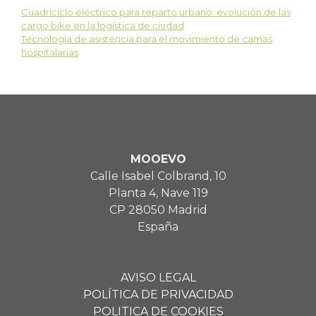
Cuadriciclo eléctrico para reparto urbano: evolución de las
cargo bike en la logística de ciudad
Tecnología de asistencia para el movimiento de camas
hospitalarias
MOOEVO
Calle Isabel Colbrand, 10
Planta 4, Nave 119
CP 28050 Madrid
España
AVISO LEGAL
POLÍTICA DE PRIVACIDAD
POLITICA DE COOKIES