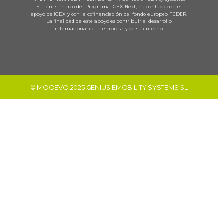
S.L. en el marco del Programa ICEX Next, ha contado con el
apoyo de ICEX y con la cofinanciación del fondo europeo FEDER.
La finalidad de este apoyo es contribuir al desarrollo
internacional de la empresa y de su entorno.
© MOOEVO 2025 GENIUS EMOBILITY SYSTEMS SL