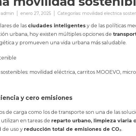
a movilidad sostenib
r
admin
enero 27, 2025
Categorías:
movilidad electrica soste
lares de las
ciudades inteligentes
y de las políticas m
stión urbana, hoy existen múltiples opciones de
transpor
ergética y promueven una vida urbana más saludable.
sostenibles: movilidad eléctrica, carritos MOOEVO, micro
ciencia y cero emisiones
 los de carga como los de transporte son una de las soluc
utilizan en tareas de
reparto urbano, limpieza viaria
d de uso y
reducción total de emisiones de CO₂
.